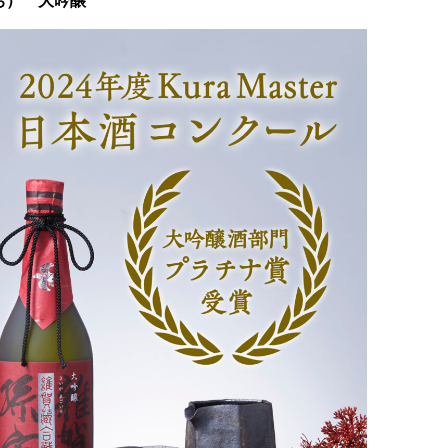
ち） 大吟醸