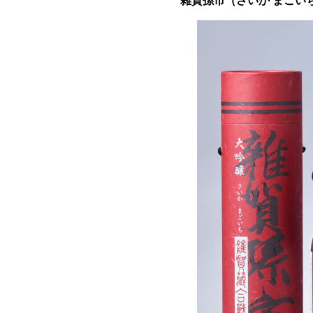
雜賀孫市（さいか まごい