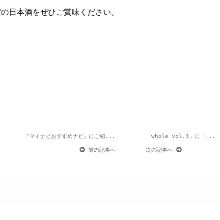
賀の日本酒をぜひご賞味ください。
『マイナビおすすめナビ』にご紹...
「whole vol.3」に「...
前の記事へ
次の記事へ