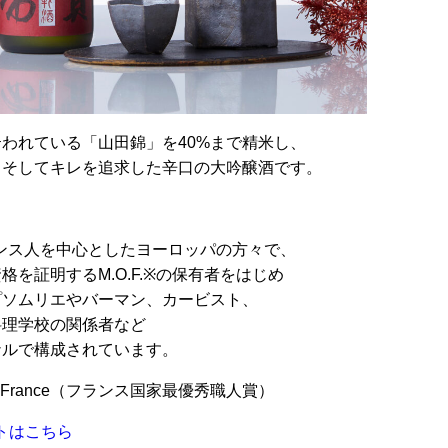
われている「山田錦」を40%まで精米し、
、そしてキレを追求した辛口の大吟醸酒です。
はフランス人を中心としたヨーロッパの方々で、
を証明するM.O.F.※の保有者をはじめ
プソムリエやバーマン、カービスト、
料理学校の関係者など
ナルで構成されています。
rier de France（フランス国家最優秀職人賞）
サイトはこちら